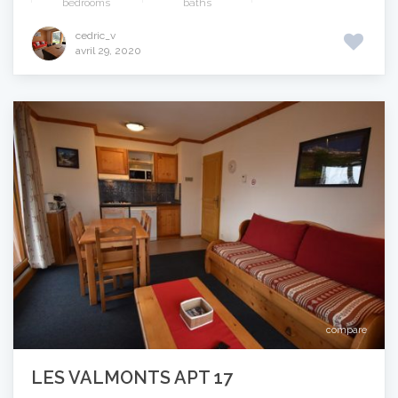
bedrooms
baths
cedric_v
avril 29, 2020
compare
LES VALMONTS APT 17