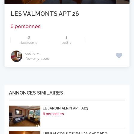
LES VALMONTS APT 26
6 personnes
2
1
bedrooms
baths
cedric_v
février 5, 2020
ANNONCES SIMILAIRES
LE JARDIN ALPIN APT A23
6 personnes
LES BALCONS DE VAUJANY APT N° 7