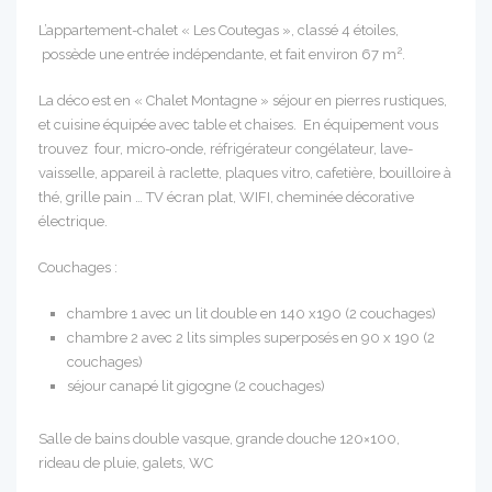
L’appartement-chalet « Les Coutegas », classé 4 étoiles,
2
possède une entrée indépendante, et fait environ 67 m
.
La déco est en « Chalet Montagne » séjour en pierres rustiques,
et cuisine équipée avec table et chaises. En équipement vous
trouvez four, micro-onde, réfrigérateur congélateur, lave-
vaisselle, appareil à raclette, plaques vitro, cafetière, bouilloire à
thé, grille pain … TV écran plat, WIFI, cheminée décorative
électrique.
Couchages :
chambre 1 avec un lit double en 140 x190 (2 couchages)
chambre 2 avec 2 lits simples superposés en 90 x 190 (2
couchages)
séjour canapé lit gigogne (2 couchages)
Salle de bains double vasque, grande douche 120×100,
rideau de pluie, galets, WC