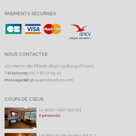
PAIEMENTS SÉCURISÉS
NOUS CONTACTER
172 chemin des Effonds 38520 Le Bourg d'Oisans
Téléphone:
+33 (0) 7 87 27 89 43
Messagerie:
info@vaujanylocations.com
COUPS DE CŒUR
Le Jardin Alpin Apt A23
6 personnes
Les Balcons de Vaujany Apt n° 7