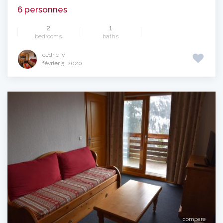
6 personnes
2
1
bedrooms
baths
cedric_v
février 5, 2020
compare