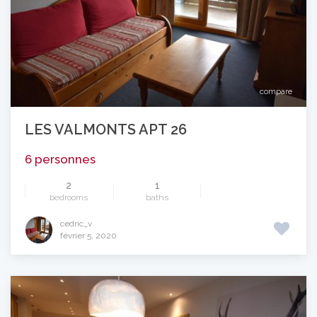
compare
LES VALMONTS APT 26
6 personnes
2
1
bedrooms
baths
cedric_v
février 5, 2020