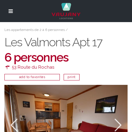
Les appartements de 2 à 6 personnes
/
Les Valmonts Apt 17
6 personnes
53 Route du Rochas
add to favorites
print