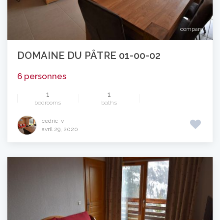
compare
DOMAINE DU PÂTRE 01-00-02
6 personnes
1
1
bedrooms
baths
cedric_v
avril 29, 2020