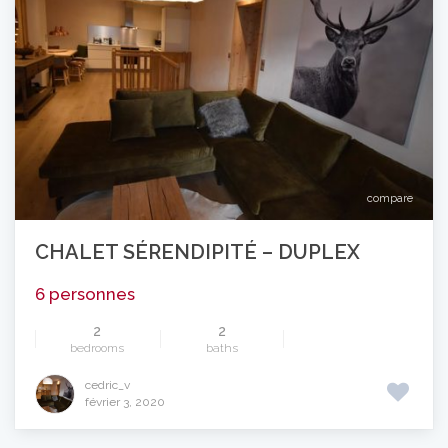
compare
CHALET SÉRENDIPITÉ – DUPLEX
6 personnes
2
2
bedrooms
baths
cedric_v
février 3, 2020