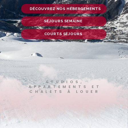
DÉCOUVREZ NOS HÉBERGEMENTS
SÉJOURS SEMAINE
COURTS SÉJOURS
STUDIOS,
APPARTEMENTS ET
CHALETS À LOUER