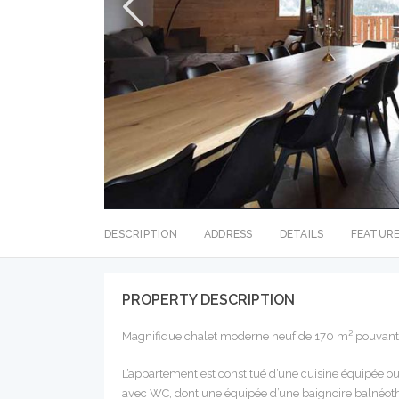
DESCRIPTION
ADDRESS
DETAILS
FEATUR
PROPERTY DESCRIPTION
Magnifique chalet moderne neuf de 170 m² pouvant acc
L’appartement est constitué d’une cuisine équipée o
avec WC, dont une équipée d’une baignoire balnéothé