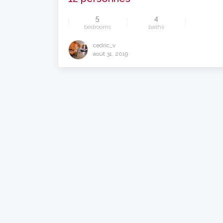
5
4
bedrooms
baths
cedric_v
août 31, 2019