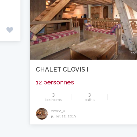
com
CHALET CLOVIS I
12 personnes
3
3
bedrooms
baths
cedric_v
juillet 22, 2019