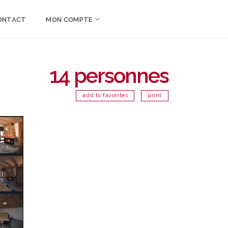
ONTACT
MON COMPTE
14 personnes
add to favorites
print