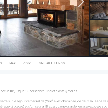
ES
MAP
VIDEO
SIMILAR LISTINGS
ueillir jusqu’à 14 personnes. Chalet classé 5 étoiles.
uverte sur le séjour cathédral de 70m² avec cheminée, de deux salles de bai
rapie (2 places) et d’un sauna. Et aussi, d’une grande terrasse exposée sud