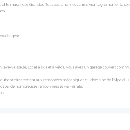
e et le massif des Grandes Rousses. Une mezzanine vient agrémenter le séj
nes.
 couchages)
d’un lave-vaisselle, Local à skis et à vélos. Vous avez un garage couvert comm
conduisent directement aux remontées mécaniques du domaine de l’Alpe d’H
ne et spa, de nombreuses randonnées et via Ferrata.
los