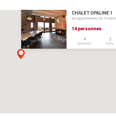
CHALET OPALINE 1
les appartements de 12 perso
14 personnes
4
2
bedrooms
baths