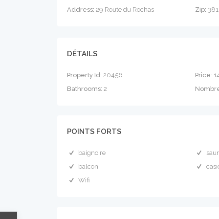
Address:
29 Route du Rochas
Zip:
381
DÉTAILS
Property Id:
20456
Price:
1
Bathrooms:
2
Nombre
POINTS FORTS
baignoire
sau
balcon
casi
Wifi