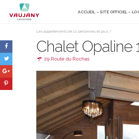
ACCUEIL – SITE OFFICIEL – L
Les appartements de 12 personnes et plus
/
Chalet Opaline 
29 Route du Rochas