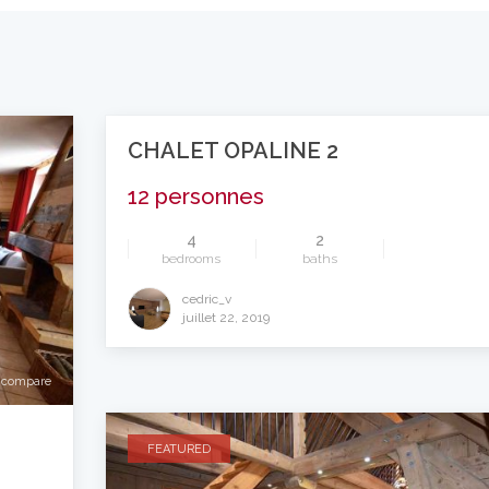
CHALET OPALINE 2
12 personnes
4
2
bedrooms
baths
cedric_v
compare
juillet 22, 2019
compare
FEATURED