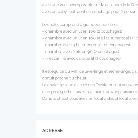
avec une vue incomparable sur la cascade de la Far
avec un baby-foot, dont un couchage pour 2 person
Le chalet comprend 4 grandes chambres:
– chambre avec un lit en 160 (2 couchages)
– chambre avec un lit en 160 et 2 lits superposés (4
– chambre avec 4 lits superposés (4 couchages)
– chambre avec 2 lits en 90 (2 couchages)
– mezzanine avec canapé lit (2 couchages)
Il est équipé du wifi, de lave-linge et sèche-linge, 
gratuit proche du chalet.
Le chalet se situe à 20 m des Escalators qui vous 
d’un pôle sport et loisirs : patinoire, bowling, pisci
Dans le chalet vous avez un local à skis et local à vé
ADRESSE