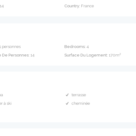
14
Country:
France
4 personnes
Bedrooms:
4
 De Personnes:
14
Surface Du Logement:
170m²
na
terrasse
er à ski
cheminée