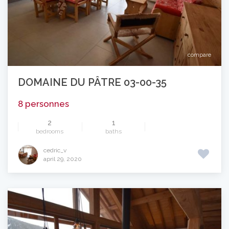
compare
DOMAINE DU PÂTRE 03-00-35
8 personnes
2
1
bedrooms
baths
cedric_v
april 29, 2020