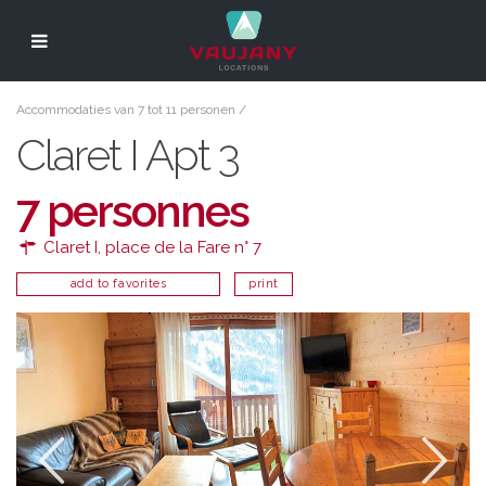
Accommodaties van 7 tot 11 personen
/
Claret I Apt 3
7 personnes
Claret I, place de la Fare n° 7
add to favorites
print