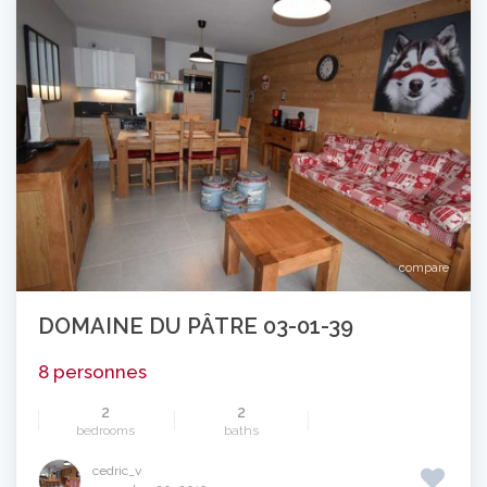
compare
DOMAINE DU PÂTRE 03-01-39
8 personnes
2
2
bedrooms
baths
cedric_v