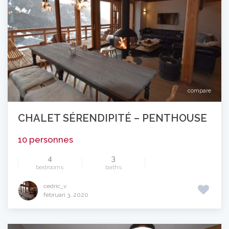
compare
CHALET SÉRENDIPITÉ – PENTHOUSE
10 personnes
4
3
bedrooms
baths
cedric_v
februari 3, 2020