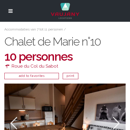
Accommodaties van 7 tot 11 personen
/
Chalet de Marie n°10
10 personnes
Roue du Col du Sabot
add to favorites
print