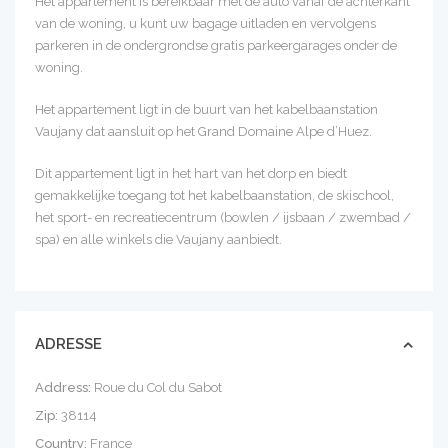
Het appartement is bereikbaar met de auto vanaf de achterkant
van de woning, u kunt uw bagage uitladen en vervolgens
parkeren in de ondergrondse gratis parkeergarages onder de
woning.
Het appartement ligt in de buurt van het kabelbaanstation
Vaujany dat aansluit op het Grand Domaine Alpe d’Huez.
Dit appartement ligt in het hart van het dorp en biedt
gemakkelijke toegang tot het kabelbaanstation, de skischool,
het sport- en recreatiecentrum (bowlen / ijsbaan / zwembad /
spa) en alle winkels die Vaujany aanbiedt.
ADRESSE
Address:
Roue du Col du Sabot
Zip:
38114
Country:
France