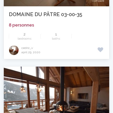
compare
DOMAINE DU PÂTRE 03-00-35
8 personnes
2
1
bedrooms
baths
cedric_v
april 29, 2020