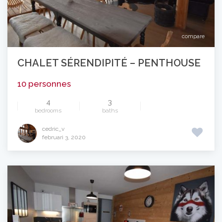
compare
CHALET SÉRENDIPITÉ – PENTHOUSE
10 personnes
4
3
bedrooms
baths
cedric_v
februari 3, 2020