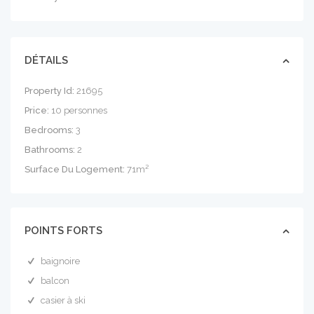
DÉTAILS
Property Id:
21695
Price:
10 personnes
Bedrooms:
3
Bathrooms:
2
Surface Du Logement:
71m²
POINTS FORTS
baignoire
balcon
casier à ski