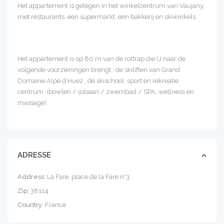
Het appartement is gelegen in het winkelcentrum van Vaujany,
met restaurants, een supermarkt, een bakkerij en skiwinkels.
Het appartement is op 80 m van de roltrap die U naar de
volgende voorzieningen brengt : de skiliften van Grand
Domaine Alpe d’Huez , de skischool, sport en rekreatie
centrum (bowlen / ijsbaan / zwembad / SPA, wellness en
massage).
ADRESSE
Address:
La Fare, place de la Fare n°3
Zip:
38114
Country:
France