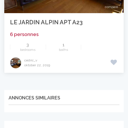
compare
LE JARDIN ALPIN APT A23
6 personnes
3
1
bedrooms
baths
cedric_v
oktober 22, 2019
ANNONCES SIMILAIRES