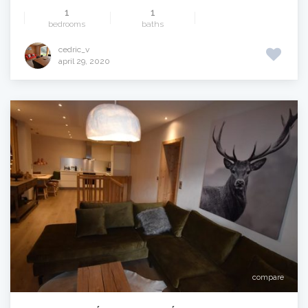
1
1
bedrooms
baths
cedric_v
april 29, 2020
compare