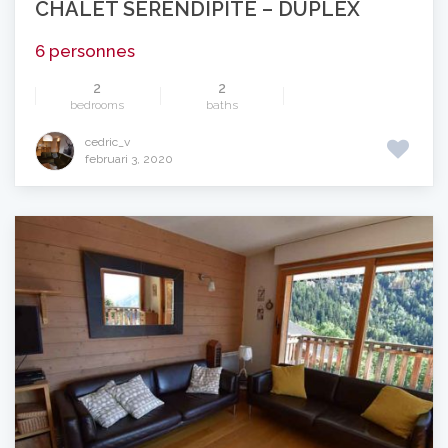
CHALET SÉRENDIPITÉ – DUPLEX
6 personnes
2
2
bedrooms
baths
cedric_v
februari 3, 2020