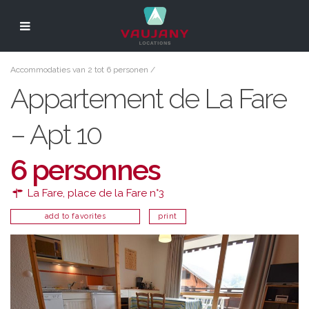
Accommodaties van 2 tot 6 personen
/
Appartement de La Fare
– Apt 10
6 personnes
La Fare, place de la Fare n°3
add to favorites
print