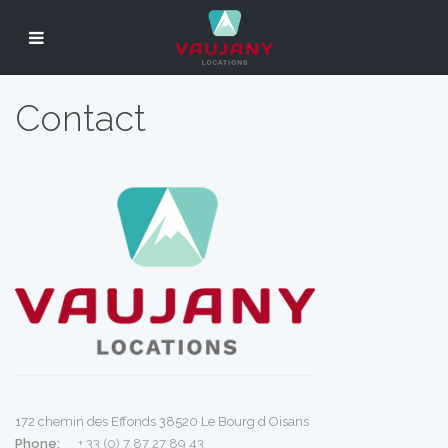
Contact
172 chemin des Effonds 38520 Le Bourg d Oisans
Phone:
+ 33 (0) 7 87 27 89 43